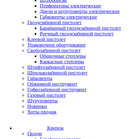
Штроборезы
Перфораторы электрические
Дрели и шуруповерты электрические
Гайковерты электрические
Гвоздезабивной пистолет
Барабанный гвоздезабивной пистолет
Реечный гвоздезабивной пистолет
Клеевой пистолет
Упаковочное оборудование
Скобозабивной пистолет
Обивочные степлеры
Каркасные степлеры
Штифтозабивной пистолет
Шпилькозабивной пистолет
Гайковерты
Обжимной инструмент
Гофрозабивной инструмент
Газовый пистолет
Шуруповерты
Новинки
Хиты продаж
Крепеж
Гвозди