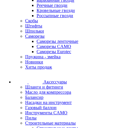
Барабанные гвозди
Реечные гвозди
Кровельные гвозди
Россыпные гвозди
Скобы
Штифты
Шпильки
Саморезы
Саморезы ленточные
Саморезы CAMO
Саморезы Eurotec
Пружина - змейка
Новинки
Хиты продаж
Аксессуары
Шланги и фитинги
Масло для компрессора
Балансир
Насадки на инструмент
Газовый баллон
Инструменты CAMO
Пилы
Строительные материалы