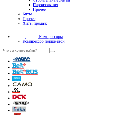
Строительные ленты
Пароизоляция
Прочее
Биты
Прочее
Хиты продаж
Компрессоры
Компрессор поршневой