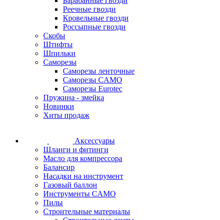
Барабанные гвозди
Реечные гвозди
Кровельные гвозди
Россыпные гвозди
Скобы
Штифты
Шпильки
Саморезы
Саморезы ленточные
Саморезы CAMO
Саморезы Eurotec
Пружина - змейка
Новинки
Хиты продаж
Аксессуары
Шланги и фитинги
Масло для компрессора
Балансир
Насадки на инструмент
Газовый баллон
Инструменты CAMO
Пилы
Строительные материалы