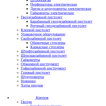
Штроборезы
Перфораторы электрические
Дрели и шуруповерты электрические
Гайковерты электрические
Гвоздезабивной пистолет
Барабанный гвоздезабивной пистолет
Реечный гвоздезабивной пистолет
Клеевой пистолет
Упаковочное оборудование
Скобозабивной пистолет
Обивочные степлеры
Каркасные степлеры
Штифтозабивной пистолет
Шпилькозабивной пистолет
Гайковерты
Обжимной инструмент
Гофрозабивной инструмент
Газовый пистолет
Шуруповерты
Новинки
Хиты продаж
Крепеж
Гвозди