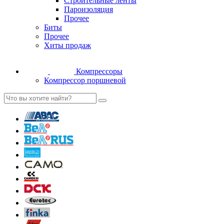
Строительные ленты
Пароизоляция
Прочее
Биты
Прочее
Хиты продаж
Компрессоры
Компрессор поршневой