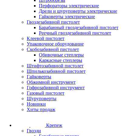
Штроборезы
Перфораторы электрические
Дрели и шуруповерты электрические
Гайковерты электрические
Гвоздезабивной пистолет
Барабанный гвоздезабивной пистолет
Реечный гвоздезабивной пистолет
Клеевой пистолет
Упаковочное оборудование
Скобозабивной пистолет
Обивочные степлеры
Каркасные степлеры
Штифтозабивной пистолет
Шпилькозабивной пистолет
Гайковерты
Обжимной инструмент
Гофрозабивной инструмент
Газовый пистолет
Шуруповерты
Новинки
Хиты продаж
Крепеж
Гвозди