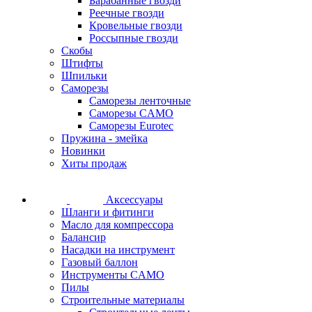
Барабанные гвозди
Реечные гвозди
Кровельные гвозди
Россыпные гвозди
Скобы
Штифты
Шпильки
Саморезы
Саморезы ленточные
Саморезы CAMO
Саморезы Eurotec
Пружина - змейка
Новинки
Хиты продаж
Аксессуары
Шланги и фитинги
Масло для компрессора
Балансир
Насадки на инструмент
Газовый баллон
Инструменты CAMO
Пилы
Строительные материалы