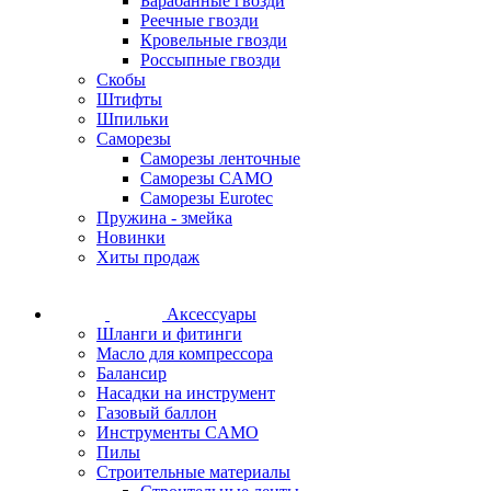
Барабанные гвозди
Реечные гвозди
Кровельные гвозди
Россыпные гвозди
Скобы
Штифты
Шпильки
Саморезы
Саморезы ленточные
Саморезы CAMO
Саморезы Eurotec
Пружина - змейка
Новинки
Хиты продаж
Аксессуары
Шланги и фитинги
Масло для компрессора
Балансир
Насадки на инструмент
Газовый баллон
Инструменты CAMO
Пилы
Строительные материалы