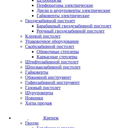
Штроборезы
Перфораторы электрические
Дрели и шуруповерты электрические
Гайковерты электрические
Гвоздезабивной пистолет
Барабанный гвоздезабивной пистолет
Реечный гвоздезабивной пистолет
Клеевой пистолет
Упаковочное оборудование
Скобозабивной пистолет
Обивочные степлеры
Каркасные степлеры
Штифтозабивной пистолет
Шпилькозабивной пистолет
Гайковерты
Обжимной инструмент
Гофрозабивной инструмент
Газовый пистолет
Шуруповерты
Новинки
Хиты продаж
Крепеж
Гвозди