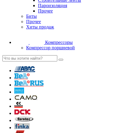
Строительные ленты
Пароизоляция
Прочее
Биты
Прочее
Хиты продаж
Компрессоры
Компрессор поршневой