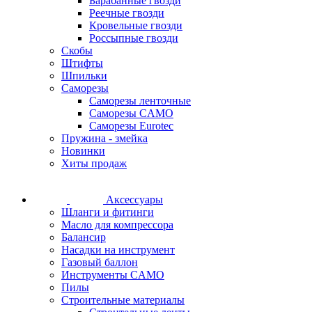
Барабанные гвозди
Реечные гвозди
Кровельные гвозди
Россыпные гвозди
Скобы
Штифты
Шпильки
Саморезы
Саморезы ленточные
Саморезы CAMO
Саморезы Eurotec
Пружина - змейка
Новинки
Хиты продаж
Аксессуары
Шланги и фитинги
Масло для компрессора
Балансир
Насадки на инструмент
Газовый баллон
Инструменты CAMO
Пилы
Строительные материалы