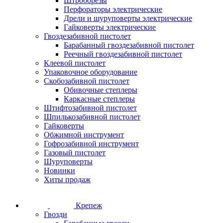
Штроборезы
Перфораторы электрические
Дрели и шуруповерты электрические
Гайковерты электрические
Гвоздезабивной пистолет
Барабанный гвоздезабивной пистолет
Реечный гвоздезабивной пистолет
Клеевой пистолет
Упаковочное оборудование
Скобозабивной пистолет
Обивочные степлеры
Каркасные степлеры
Штифтозабивной пистолет
Шпилькозабивной пистолет
Гайковерты
Обжимной инструмент
Гофрозабивной инструмент
Газовый пистолет
Шуруповерты
Новинки
Хиты продаж
Крепеж
Гвозди