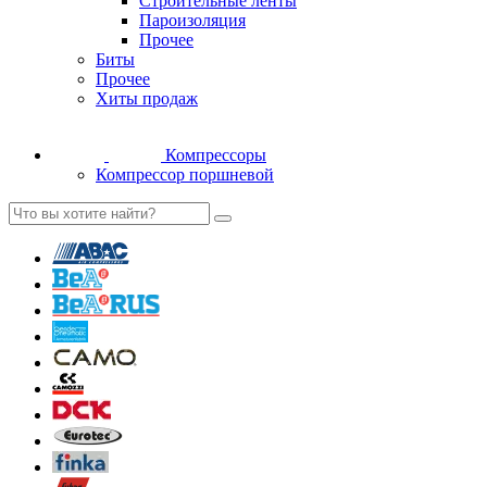
Строительные ленты
Пароизоляция
Прочее
Биты
Прочее
Хиты продаж
Компрессоры
Компрессор поршневой