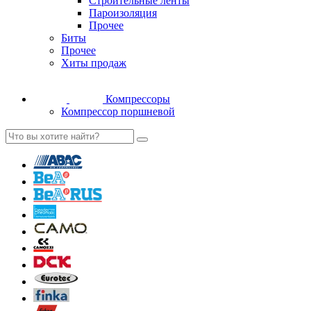
Строительные ленты
Пароизоляция
Прочее
Биты
Прочее
Хиты продаж
Компрессоры
Компрессор поршневой