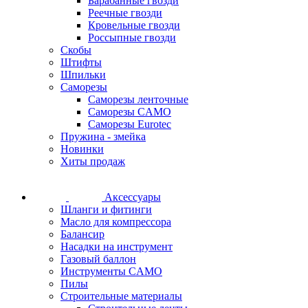
Барабанные гвозди
Реечные гвозди
Кровельные гвозди
Россыпные гвозди
Скобы
Штифты
Шпильки
Саморезы
Саморезы ленточные
Саморезы CAMO
Саморезы Eurotec
Пружина - змейка
Новинки
Хиты продаж
Аксессуары
Шланги и фитинги
Масло для компрессора
Балансир
Насадки на инструмент
Газовый баллон
Инструменты CAMO
Пилы
Строительные материалы