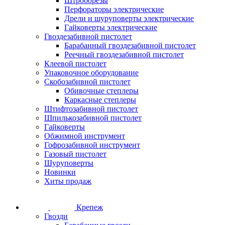
Штроборезы
Перфораторы электрические
Дрели и шуруповерты электрические
Гайковерты электрические
Гвоздезабивной пистолет
Барабанный гвоздезабивной пистолет
Реечный гвоздезабивной пистолет
Клеевой пистолет
Упаковочное оборудование
Скобозабивной пистолет
Обивочные степлеры
Каркасные степлеры
Штифтозабивной пистолет
Шпилькозабивной пистолет
Гайковерты
Обжимной инструмент
Гофрозабивной инструмент
Газовый пистолет
Шуруповерты
Новинки
Хиты продаж
Крепеж
Гвозди