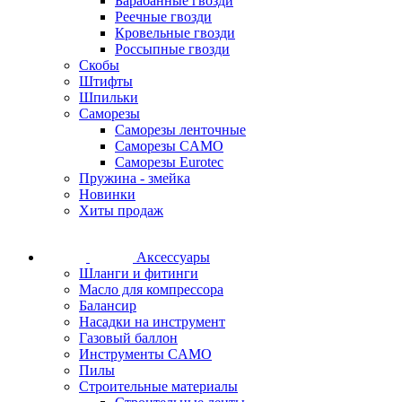
Барабанные гвозди
Реечные гвозди
Кровельные гвозди
Россыпные гвозди
Скобы
Штифты
Шпильки
Саморезы
Саморезы ленточные
Саморезы CAMO
Саморезы Eurotec
Пружина - змейка
Новинки
Хиты продаж
Аксессуары
Шланги и фитинги
Масло для компрессора
Балансир
Насадки на инструмент
Газовый баллон
Инструменты CAMO
Пилы
Строительные материалы