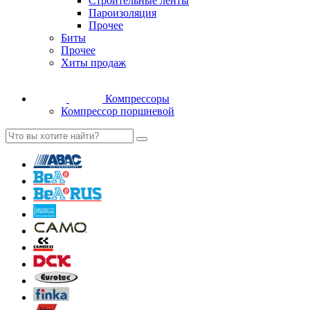
Строительные ленты
Пароизоляция
Прочее
Биты
Прочее
Хиты продаж
Компрессоры
Компрессор поршневой