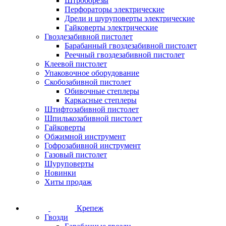
Штроборезы
Перфораторы электрические
Дрели и шуруповерты электрические
Гайковерты электрические
Гвоздезабивной пистолет
Барабанный гвоздезабивной пистолет
Реечный гвоздезабивной пистолет
Клеевой пистолет
Упаковочное оборудование
Скобозабивной пистолет
Обивочные степлеры
Каркасные степлеры
Штифтозабивной пистолет
Шпилькозабивной пистолет
Гайковерты
Обжимной инструмент
Гофрозабивной инструмент
Газовый пистолет
Шуруповерты
Новинки
Хиты продаж
Крепеж
Гвозди