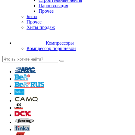
Строительные ленты
Пароизоляция
Прочее
Биты
Прочее
Хиты продаж
Компрессоры
Компрессор поршневой