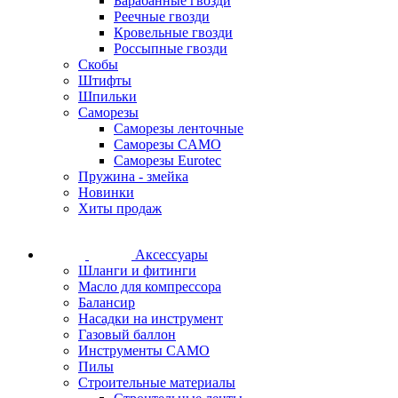
Барабанные гвозди
Реечные гвозди
Кровельные гвозди
Россыпные гвозди
Скобы
Штифты
Шпильки
Саморезы
Саморезы ленточные
Саморезы CAMO
Саморезы Eurotec
Пружина - змейка
Новинки
Хиты продаж
Аксессуары
Шланги и фитинги
Масло для компрессора
Балансир
Насадки на инструмент
Газовый баллон
Инструменты CAMO
Пилы
Строительные материалы