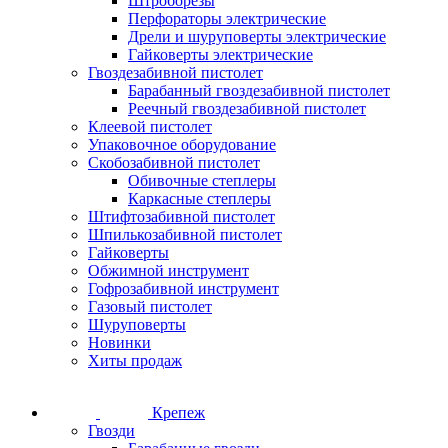
Штроборезы
Перфораторы электрические
Дрели и шуруповерты электрические
Гайковерты электрические
Гвоздезабивной пистолет
Барабанный гвоздезабивной пистолет
Реечный гвоздезабивной пистолет
Клеевой пистолет
Упаковочное оборудование
Скобозабивной пистолет
Обивочные степлеры
Каркасные степлеры
Штифтозабивной пистолет
Шпилькозабивной пистолет
Гайковерты
Обжимной инструмент
Гофрозабивной инструмент
Газовый пистолет
Шуруповерты
Новинки
Хиты продаж
Крепеж
Гвозди