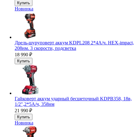
Купить
Новинка
Дрель-шуруповерт аккум KDPL208 2*4А/ч. HEX-impact,
208нм. 3 скорости, подсветка
18 990
₽
Купить
Гайковерт аккум ударный бесщеточный KDPB358, 18в,
1/2",2*5А/ч, 358нм
21 990
₽
Купить
Новинка