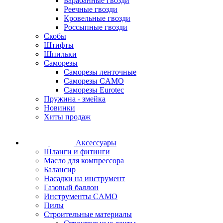
Барабанные гвозди
Реечные гвозди
Кровельные гвозди
Россыпные гвозди
Скобы
Штифты
Шпильки
Саморезы
Саморезы ленточные
Саморезы CAMO
Саморезы Eurotec
Пружина - змейка
Новинки
Хиты продаж
Аксессуары
Шланги и фитинги
Масло для компрессора
Балансир
Насадки на инструмент
Газовый баллон
Инструменты CAMO
Пилы
Строительные материалы