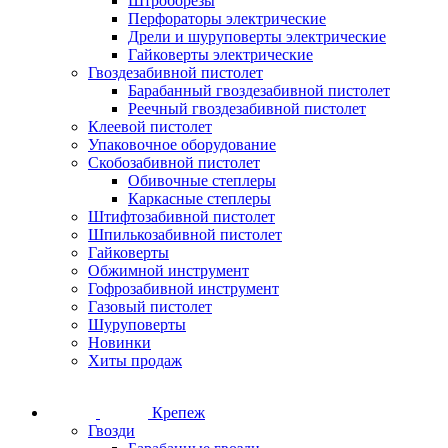
Штроборезы
Перфораторы электрические
Дрели и шуруповерты электрические
Гайковерты электрические
Гвоздезабивной пистолет
Барабанный гвоздезабивной пистолет
Реечный гвоздезабивной пистолет
Клеевой пистолет
Упаковочное оборудование
Скобозабивной пистолет
Обивочные степлеры
Каркасные степлеры
Штифтозабивной пистолет
Шпилькозабивной пистолет
Гайковерты
Обжимной инструмент
Гофрозабивной инструмент
Газовый пистолет
Шуруповерты
Новинки
Хиты продаж
Крепеж
Гвозди