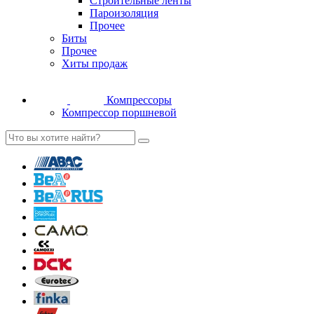
Строительные ленты
Пароизоляция
Прочее
Биты
Прочее
Хиты продаж
Компрессоры
Компрессор поршневой