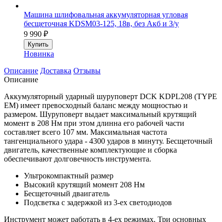
Машина шлифовальная аккумуляторная угловая
бесщеточная KDSM03-125, 18в, без Акб и З/у
9 990
₽
Купить
Новинка
Описание
Доставка
Отзывы
Описание
Аккумуляторный ударный шуруповерт DCK KDPL208 (TYPE
EM) имеет превосходный баланс между мощностью и
размером. Шуруповерт выдает максимальный крутящий
момент в 208 Нм при этом длинна его рабочей части
составляет всего 107 мм. Максимальная частота
тангенциального удара - 4300 ударов в минуту. Бесщеточный
двигатель, качественные комплектующие и сборка
обеспечивают долговечность инструмента.
Ультрокомпактный размер
Высокий крутящий момент 208 Нм
Бесщеточный дваигатель
Подсветка с задержкой из 3-ех светодиодов
Инструмент может работать в 4-ех режимах. Три основных