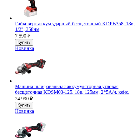
Гайковерт аккум ударный бесщеточный KDPB358, 18в,
1/2", 358нм
7 590
₽
Купить
Новинка
Машина шлифовальная аккумуляторная угловая
бесщеточная KDSM03-125, 18в, 125мм, 2*5А/ч, кейс.
24 990
₽
Купить
Новинка