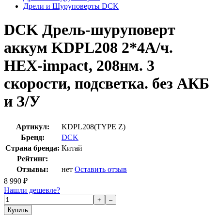
Дрели и Шуруповерты DCK
DCK Дрель-шуруповерт
аккум KDPL208 2*4А/ч.
HEX-impact, 208нм. 3
скорости, подсветка. без АКБ
и З/У
Артикул:
KDPL208(TYPE Z)
Бренд:
DCK
Страна бренда:
Китай
Рейтинг:
Отзывы:
нет
Оставить отзыв
8 990
₽
Нашли дешевле?
+
–
Купить