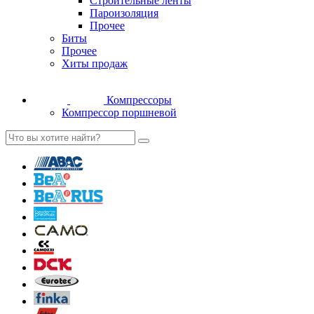
Строительные ленты
Пароизоляция
Прочее
Биты
Прочее
Хиты продаж
Компрессоры
Компрессор поршневой