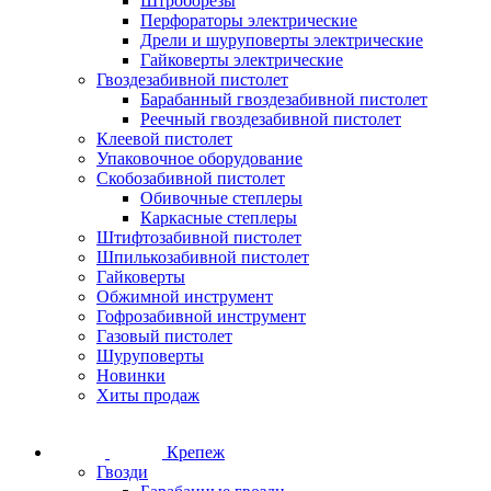
Штроборезы
Перфораторы электрические
Дрели и шуруповерты электрические
Гайковерты электрические
Гвоздезабивной пистолет
Барабанный гвоздезабивной пистолет
Реечный гвоздезабивной пистолет
Клеевой пистолет
Упаковочное оборудование
Скобозабивной пистолет
Обивочные степлеры
Каркасные степлеры
Штифтозабивной пистолет
Шпилькозабивной пистолет
Гайковерты
Обжимной инструмент
Гофрозабивной инструмент
Газовый пистолет
Шуруповерты
Новинки
Хиты продаж
Крепеж
Гвозди