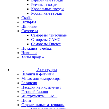
Барабанные гвозди
Реечные гвозди
Кровельные гвозди
Россыпные гвозди
Скобы
Штифты
Шпильки
Саморезы
Саморезы ленточные
Саморезы CAMO
Саморезы Eurotec
Пружина - змейка
Новинки
Хиты продаж
Аксессуары
Шланги и фитинги
Масло для компрессора
Балансир
Насадки на инструмент
Газовый баллон
Инструменты CAMO
Пилы
Строительные материалы