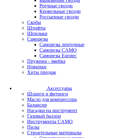
Барабанные гвозди
Реечные гвозди
Кровельные гвозди
Россыпные гвозди
Скобы
Штифты
Шпильки
Саморезы
Саморезы ленточные
Саморезы CAMO
Саморезы Eurotec
Пружина - змейка
Новинки
Хиты продаж
Аксессуары
Шланги и фитинги
Масло для компрессора
Балансир
Насадки на инструмент
Газовый баллон
Инструменты CAMO
Пилы
Строительные материалы