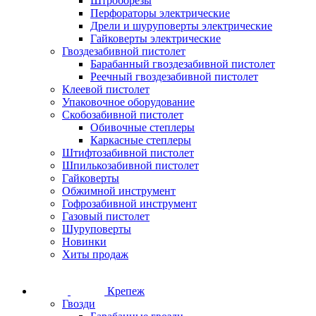
Штроборезы
Перфораторы электрические
Дрели и шуруповерты электрические
Гайковерты электрические
Гвоздезабивной пистолет
Барабанный гвоздезабивной пистолет
Реечный гвоздезабивной пистолет
Клеевой пистолет
Упаковочное оборудование
Скобозабивной пистолет
Обивочные степлеры
Каркасные степлеры
Штифтозабивной пистолет
Шпилькозабивной пистолет
Гайковерты
Обжимной инструмент
Гофрозабивной инструмент
Газовый пистолет
Шуруповерты
Новинки
Хиты продаж
Крепеж
Гвозди