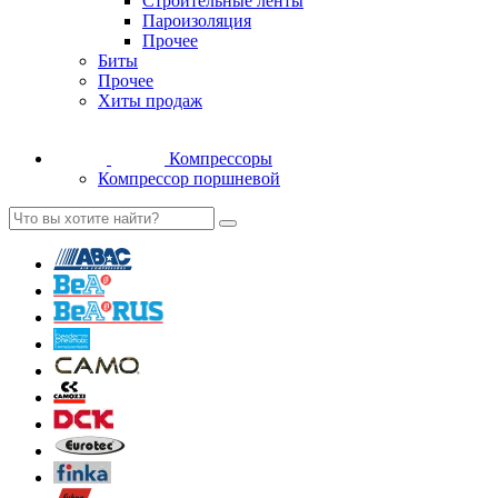
Строительные ленты
Пароизоляция
Прочее
Биты
Прочее
Хиты продаж
Компрессоры
Компрессор поршневой