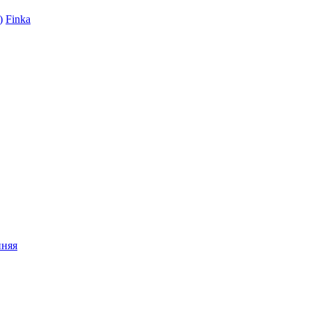
)
Finka
нняя