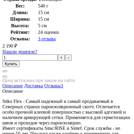
Вес:
540 г
Длина:
15 см
Ширина:
15 см
Высота:
5 см
Рейтинг:
24
оценки
Отзывы:
3
отзыва
2 190
₽
Нашли дешевле?
+
–
Купить
Цена актуальна при заказе на сайте
Описание
Доставка
Отзывы
3
Описание
Sitko Flex - Самый надежный и самый продаваемый в
Северных странах пароизоляционный скотч. Отличается
особо прочной клеевой поверхностью с высокой адгезией и
наличием армирующей сетки. Применяется для герметизации
швов и проходов через пароизоляцию.
Имеет сертификаты Sitac/RISE и Sintef. Срок службы - не
менее 50 лет. Продукт также одобрен к применению для