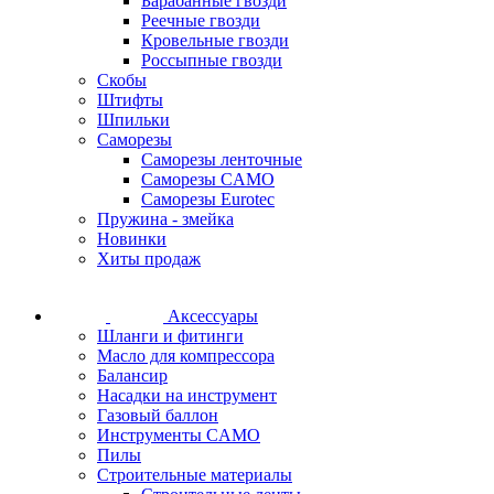
Барабанные гвозди
Реечные гвозди
Кровельные гвозди
Россыпные гвозди
Скобы
Штифты
Шпильки
Саморезы
Саморезы ленточные
Саморезы CAMO
Саморезы Eurotec
Пружина - змейка
Новинки
Хиты продаж
Аксессуары
Шланги и фитинги
Масло для компрессора
Балансир
Насадки на инструмент
Газовый баллон
Инструменты CAMO
Пилы
Строительные материалы