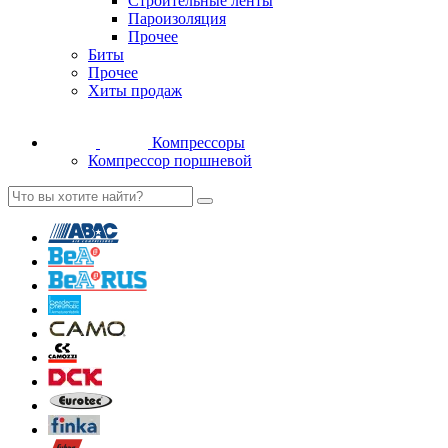
Строительные ленты
Пароизоляция
Прочее
Биты
Прочее
Хиты продаж
Компрессоры
Компрессор поршневой