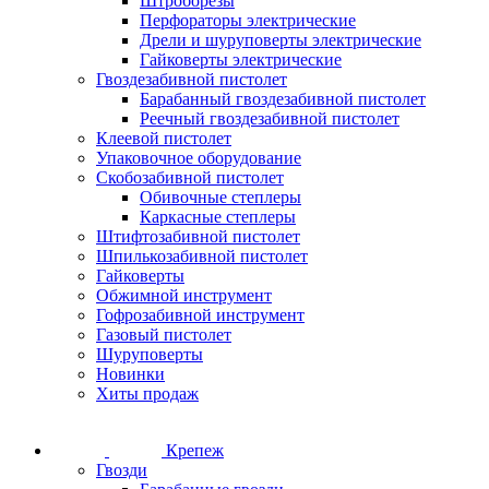
Штроборезы
Перфораторы электрические
Дрели и шуруповерты электрические
Гайковерты электрические
Гвоздезабивной пистолет
Барабанный гвоздезабивной пистолет
Реечный гвоздезабивной пистолет
Клеевой пистолет
Упаковочное оборудование
Скобозабивной пистолет
Обивочные степлеры
Каркасные степлеры
Штифтозабивной пистолет
Шпилькозабивной пистолет
Гайковерты
Обжимной инструмент
Гофрозабивной инструмент
Газовый пистолет
Шуруповерты
Новинки
Хиты продаж
Крепеж
Гвозди