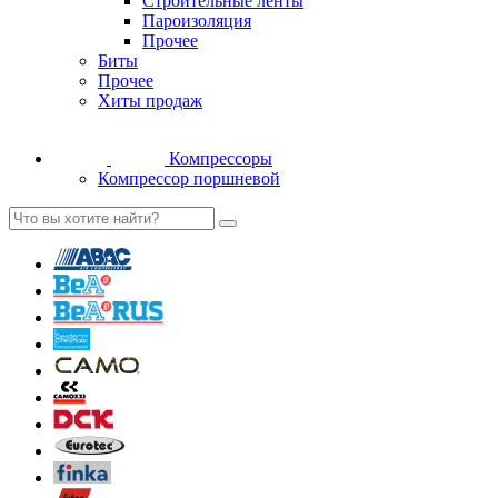
Строительные ленты
Пароизоляция
Прочее
Биты
Прочее
Хиты продаж
Компрессоры
Компрессор поршневой