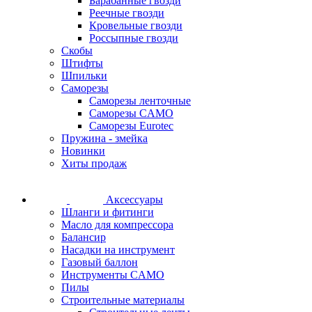
Барабанные гвозди
Реечные гвозди
Кровельные гвозди
Россыпные гвозди
Скобы
Штифты
Шпильки
Саморезы
Саморезы ленточные
Саморезы CAMO
Саморезы Eurotec
Пружина - змейка
Новинки
Хиты продаж
Аксессуары
Шланги и фитинги
Масло для компрессора
Балансир
Насадки на инструмент
Газовый баллон
Инструменты CAMO
Пилы
Строительные материалы