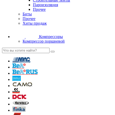
Строительные ленты
Пароизоляция
Прочее
Биты
Прочее
Хиты продаж
Компрессоры
Компрессор поршневой