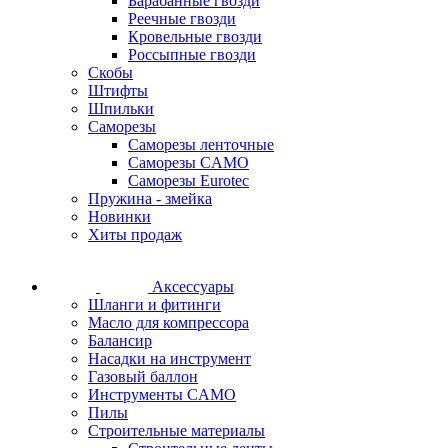
Барабанные гвозди
Реечные гвозди
Кровельные гвозди
Россыпные гвозди
Скобы
Штифты
Шпильки
Саморезы
Саморезы ленточные
Саморезы CAMO
Саморезы Eurotec
Пружина - змейка
Новинки
Хиты продаж
Аксессуары
Шланги и фитинги
Масло для компрессора
Балансир
Насадки на инструмент
Газовый баллон
Инструменты CAMO
Пилы
Строительные материалы