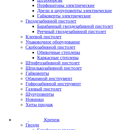
Штроборезы
Перфораторы электрические
Дрели и шуруповерты электрические
Гайковерты электрические
Гвоздезабивной пистолет
Барабанный гвоздезабивной пистолет
Реечный гвоздезабивной пистолет
Клеевой пистолет
Упаковочное оборудование
Скобозабивной пистолет
Обивочные степлеры
Каркасные степлеры
Штифтозабивной пистолет
Шпилькозабивной пистолет
Гайковерты
Обжимной инструмент
Гофрозабивной инструмент
Газовый пистолет
Шуруповерты
Новинки
Хиты продаж
Крепеж
Гвозди