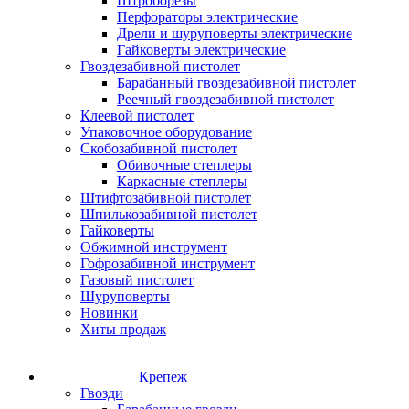
Штроборезы
Перфораторы электрические
Дрели и шуруповерты электрические
Гайковерты электрические
Гвоздезабивной пистолет
Барабанный гвоздезабивной пистолет
Реечный гвоздезабивной пистолет
Клеевой пистолет
Упаковочное оборудование
Скобозабивной пистолет
Обивочные степлеры
Каркасные степлеры
Штифтозабивной пистолет
Шпилькозабивной пистолет
Гайковерты
Обжимной инструмент
Гофрозабивной инструмент
Газовый пистолет
Шуруповерты
Новинки
Хиты продаж
Крепеж
Гвозди