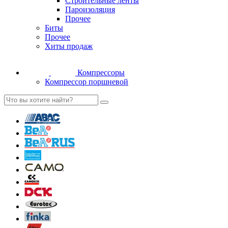
Строительные ленты
Пароизоляция
Прочее
Биты
Прочее
Хиты продаж
Компрессоры
Компрессор поршневой