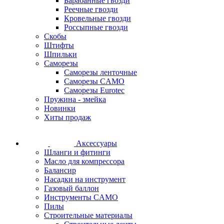
Барабанные гвозди
Реечные гвозди
Кровельные гвозди
Россыпные гвозди
Скобы
Штифты
Шпильки
Саморезы
Саморезы ленточные
Саморезы CAMO
Саморезы Eurotec
Пружина - змейка
Новинки
Хиты продаж
Аксессуары
Шланги и фитинги
Масло для компрессора
Балансир
Насадки на инструмент
Газовый баллон
Инструменты CAMO
Пилы
Строительные материалы